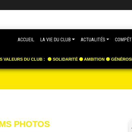
ACCUEIL
LA VIE DU CLUB
ACTUALITÉS
COMPÉT
S VALEURS DU CLUB : 🟡 SOLIDARITÉ ⚫️ AMBITION 🟡 GÉNÉROS
UMS PHOTOS