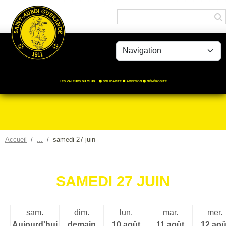
Panneau de gestion des cookies
LES VALEURS DU CLUB : 🟡 SOLIDARITÉ ⚫️ AMBITION 🟡 GÉNÉROSITÉ
Accueil
samedi 27 juin
SAMEDI 27 JUIN
sam.
dim.
lun.
mar.
mer.
Aujourd'hui
demain
10 août
11 août
12 aoû