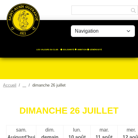
Panneau de gestion des cookies
LES VALEURS DU CLUB : 🟡 SOLIDARITÉ ⚫️ AMBITION 🟡 GÉNÉROSITÉ
Accueil
dimanche 26 juillet
DIMANCHE 26 JUILLET
sam.
dim.
lun.
mar.
mer.
Aujourd'hui
demain
10 août
11 août
12 aoû