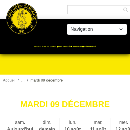
Panneau de gestion des cookies
LES VALEURS DU CLUB : 🟡 SOLIDARITÉ ⚫️ AMBITION 🟡 GÉNÉROSITÉ
Accueil
mardi 09 décembre
MARDI 09 DÉCEMBRE
sam.
dim.
lun.
mar.
mer.
Aujourd'hui
demain
10 août
11 août
12 aoû