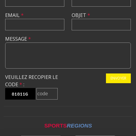
EMAIL
*
OBJET
*
MESSAGE
*
VEUILLEZ RECOPIER LE
ENVOYER
CODE
*
:
SPORTS
REGIONS