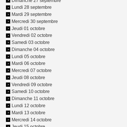
Dimanche 27 septembre
Lundi 28 septembre
Mardi 29 septembre
Mercredi 30 septembre
Jeudi 01 octobre
Vendredi 02 octobre
Samedi 03 octobre
Dimanche 04 octobre
Lundi 05 octobre
Mardi 06 octobre
Mercredi 07 octobre
Jeudi 08 octobre
Vendredi 09 octobre
Samedi 10 octobre
Dimanche 11 octobre
Lundi 12 octobre
Mardi 13 octobre
Mercredi 14 octobre
Jeudi 15 octobre