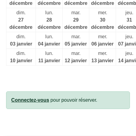
décembre
décembre
décembre
décembre
décemb
dim.
lun.
mar.
mer.
jeu.
27
28
29
30
31
décembre
décembre
décembre
décembre
décemb
dim.
lun.
mar.
mer.
jeu.
03 janvier
04 janvier
05 janvier
06 janvier
07 janvi
dim.
lun.
mar.
mer.
jeu.
10 janvier
11 janvier
12 janvier
13 janvier
14 janvi
Connectez-vous
pour pouvoir réserver.