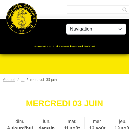
Panneau de gestion des cookies
LES VALEURS DU CLUB : 🟡 SOLIDARITÉ ⚫️ AMBITION 🟡 GÉNÉROSITÉ
Accueil
mercredi 03 juin
MERCREDI 03 JUIN
dim.
lun.
mar.
mer.
jeu.
Aujourd'hui
demain
11 août
12 août
13 aoû