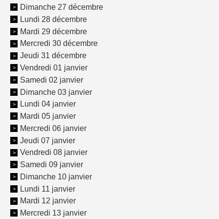
Dimanche 27 décembre
Lundi 28 décembre
Mardi 29 décembre
Mercredi 30 décembre
Jeudi 31 décembre
Vendredi 01 janvier
Samedi 02 janvier
Dimanche 03 janvier
Lundi 04 janvier
Mardi 05 janvier
Mercredi 06 janvier
Jeudi 07 janvier
Vendredi 08 janvier
Samedi 09 janvier
Dimanche 10 janvier
Lundi 11 janvier
Mardi 12 janvier
Mercredi 13 janvier