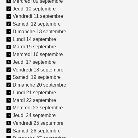
Mercredi 09 septembre
Jeudi 10 septembre
Vendredi 11 septembre
Samedi 12 septembre
Dimanche 13 septembre
Lundi 14 septembre
Mardi 15 septembre
Mercredi 16 septembre
Jeudi 17 septembre
Vendredi 18 septembre
Samedi 19 septembre
Dimanche 20 septembre
Lundi 21 septembre
Mardi 22 septembre
Mercredi 23 septembre
Jeudi 24 septembre
Vendredi 25 septembre
Samedi 26 septembre