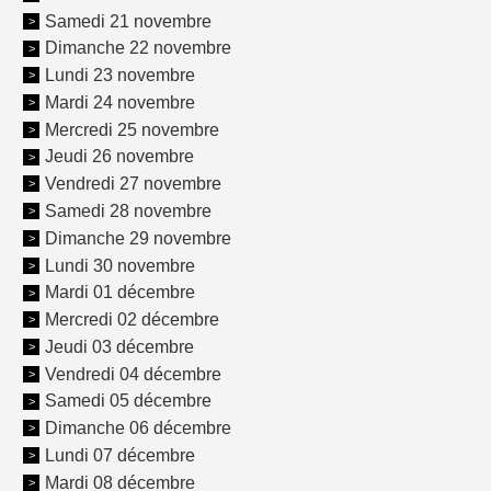
Samedi 21 novembre
Dimanche 22 novembre
Lundi 23 novembre
Mardi 24 novembre
Mercredi 25 novembre
Jeudi 26 novembre
Vendredi 27 novembre
Samedi 28 novembre
Dimanche 29 novembre
Lundi 30 novembre
Mardi 01 décembre
Mercredi 02 décembre
Jeudi 03 décembre
Vendredi 04 décembre
Samedi 05 décembre
Dimanche 06 décembre
Lundi 07 décembre
Mardi 08 décembre